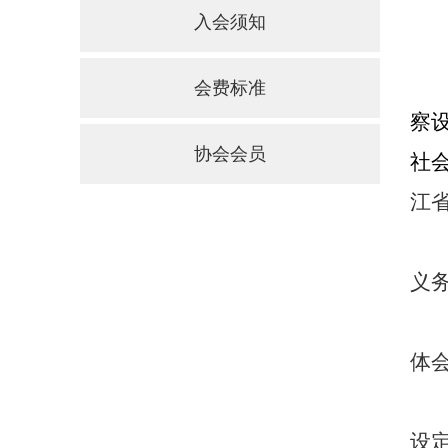
入会须知
会费标准
察
协会会员
社
江
义
体
设