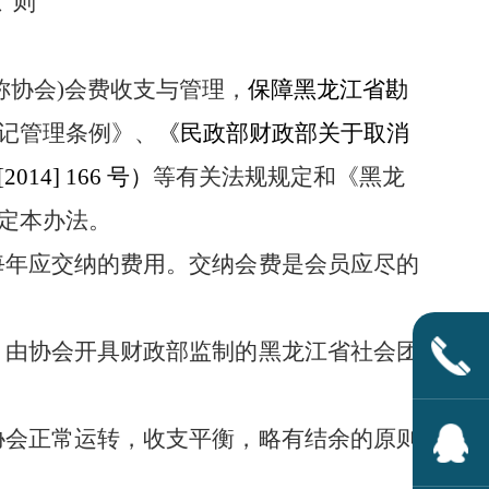
总
则
称协会)会费收支与管理，
保障黑龙江省勘
记管理条例》
、
《民政部财政部关于取消
[
2014
]
166
号）
等有关法规规定
和
《黑龙
定本办法。
每年应交纳的费用。交纳会费是会员应尽的
，由协会开具财政部监制的黑龙江省社会团
协会正常运转，收支平衡，略有结余的原则