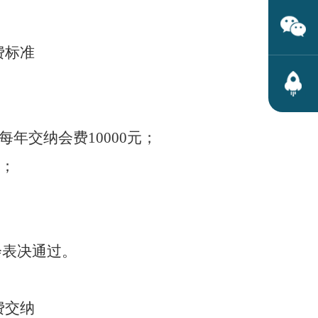
费标准
每年交纳会费
10000
元；
；
会表决通过。
费交纳